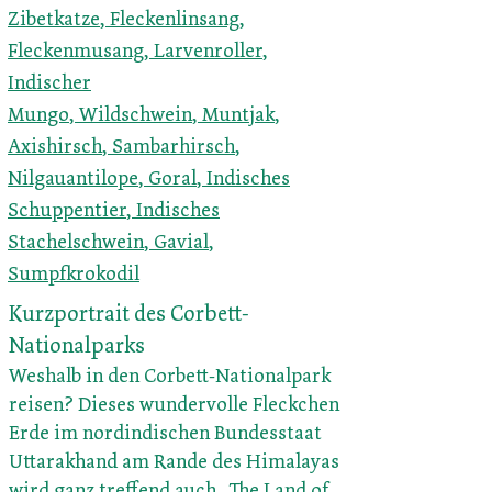
Zibetkatze
,
Fleckenlinsang
,
Fleckenmusang
,
Larvenroller
,
Indischer
Mungo
,
Wildschwein
,
Muntjak
,
Axishirsch
,
Sambarhirsch
,
Nilgauantilope
,
Goral
,
Indisches
Schuppentier
,
Indisches
Stachelschwein
,
Gavial
,
Sumpfkrokodil
Kurzportrait des Corbett-
Nationalparks
Weshalb in den Corbett-Nationalpark
reisen? Dieses wundervolle Fleckchen
Erde im nordindischen Bundesstaat
Uttarakhand am Rande des Himalayas
wird ganz treffend auch „The Land of