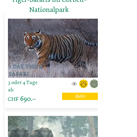
Nationalpark
3 DAY TIGER
SAFARI
3 oder 4 Tage
ab:
Mehr
690.–
CHF