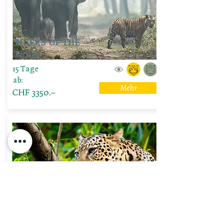
TIGERS OF THE
TERAI
15 Tage
ab:
Mehr
CHF 3350.–
STRIPES, SPOTS
& TAJ MAHAL