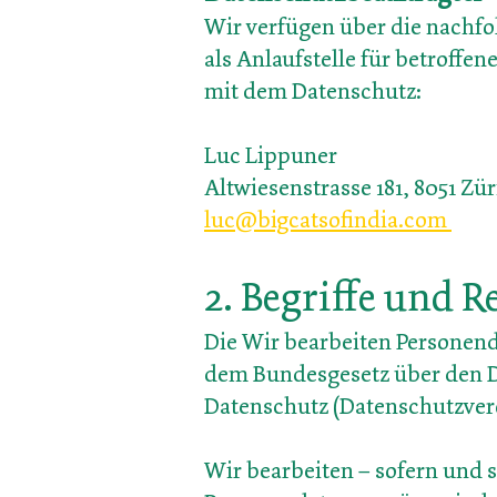
Wir verfügen über die nach
als Anlaufstelle für b
etroffen
mit dem Datenschutz:
Luc Lippuner
Altwiesens
trasse 181, 8051 Zü
luc@bigcatsofindia.com
2. Begriff
e und R
Die Wir bearbeiten Personen
dem Bundesgesetz über den 
Datenschutz (Datenschutzve
Wir bearbeiten – sofern und