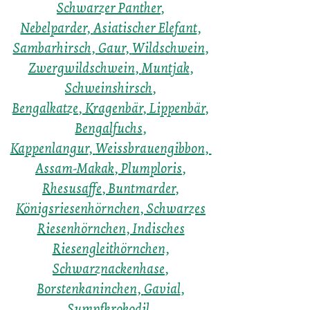
Schwarzer Panther
,
Nebelparder
,
Asiatischer Elefant
,
Sambarhirsch
,
Gaur
,
Wildschwein
,
Zwergwildschwein
,
Muntjak
,
Schweinshirsch
,
Bengalkatze
,
Kragenbär
,
Lippenbär
,
Bengalfuchs
,
Kappenlangur
,
Weissbrauengibbon
,
Assam-Makak
,
Plumploris
,
Rhesusaffe
,
Buntmarder
,
Königsriesenhörnchen
,
Schwarzes
Riesenhörnchen
, Indisches
Riesengleithörnchen,
Schwarznackenhase
,
Borstenkaninchen
,
Gavial
,
Sumpfkrokodil